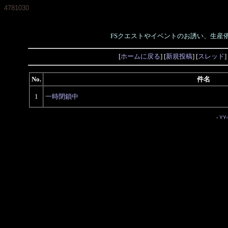
4781030
FSクエストやイベントのお誘い、生産
[
ホームに戻る
] [
新規投稿
] [
スレッド
]
No.
件名
1
一時閉鎖中
-
YY